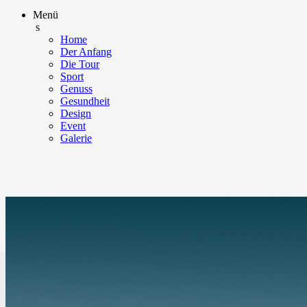
Menü
s
Home
Der Anfang
Die Tour
Sport
Genuss
Gesundheit
Design
Event
Galerie