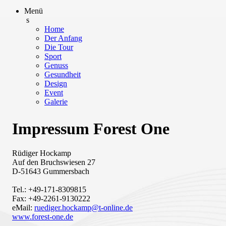
Menü
s
Home
Der Anfang
Die Tour
Sport
Genuss
Gesundheit
Design
Event
Galerie
Impressum Forest One
Rüdiger Hockamp
Auf den Bruchswiesen 27
D-51643 Gummersbach
Tel.: +49-171-8309815
Fax: +49-2261-9130222
eMail:
ruediger.hockamp@t-online.de
www.forest-one.de