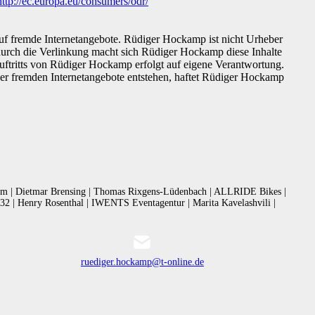
http://ec.europa.eu/consumers/odr/
auf fremde Internetangebote. Rüdiger Hockamp ist nicht Urheber
 durch die Verlinkung macht sich Rüdiger Hockamp diese Inhalte
Auftritts von Rüdiger Hockamp erfolgt auf eigene Verantwortung.
ieser fremden Internetangebote entstehen, haftet Rüdiger Hockamp
.com | Dietmar Brensing | Thomas Rixgens-Lüdenbach | ALLRIDE Bikes |
2 | Henry Rosenthal | IWENTS Eventagentur | Marita Kavelashvili |
ruediger.hockamp@t-online.de