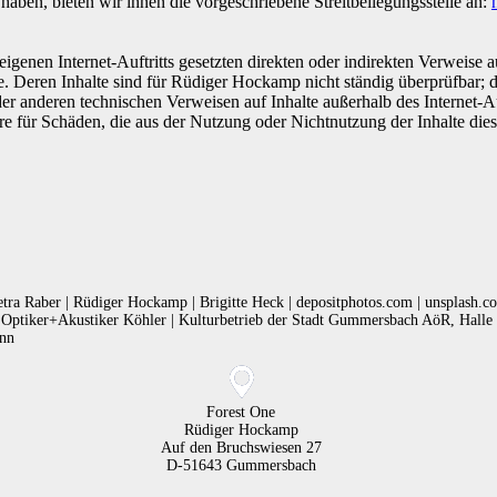
haben, bieten wir ihnen die vorgeschriebene Streitbeilegungsstelle an:
genen Internet-Auftritts gesetzten direkten oder indirekten Verweise 
te. Deren Inhalte sind für Rüdiger Hockamp nicht ständig überprüfbar;
der anderen technischen Verweisen auf Inhalte außerhalb des Internet-
dere für Schäden, die aus der Nutzung oder Nichtnutzung der Inhalte d
etra Raber | Rüdiger Hockamp | Brigitte Heck | depositphotos.com | unsplash
ptiker+Akustiker Köhler | Kulturbetrieb der Stadt Gummersbach AöR, Halle 3
ann
Forest One
Rüdiger Hockamp
Auf den Bruchswiesen 27
D-51643 Gummersbach