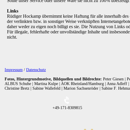
Sollte unser Service oder unsere Ware sie nicht zu 100% überzeugt 
Links
Rüdiger Hockamp übernimmt keine Haftung für alle innerhalb des ei
der verlinkten bzw. in sonstiger Weise verknüpften Internetangebo
daher weder zu eigen noch billigt es sie. Die Nutzung von Links o
Für illegale, fehlerhafte oder unvollständige Inhalte und insbeson
nicht.
Impressum
/
Datenschutz
Fotos, Hintergrundmotive, Bildquellen und Bildrechte:
Peter Giesen | P
ALBUS Schuhe | Martina Kulpe | AOK Rheinland/Hamburg | Anna Adleff | O
Christine Bretz | Sabine Wallefeld | Marion Sachsenröder | Sabine F. Hehm
+49-171-8309815