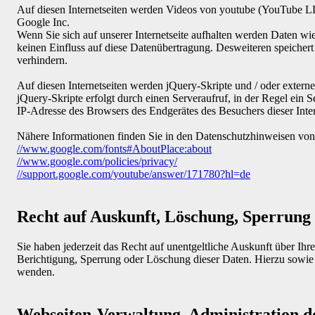
Auf diesen Internetseiten werden Videos von youtube (YouTube L
Google Inc.
Wenn Sie sich auf unserer Internetseite aufhalten werden Daten wi
keinen Einfluss auf diese Datenübertragung. Desweiteren speicher
verhindern.
Auf diesen Internetseiten werden jQuery-Skripte und / oder extern
jQuery-Skripte erfolgt durch einen Serveraufruf, in der Regel ein
IP-Adresse des Browsers des Endgerätes des Besuchers dieser Inter
Nähere Informationen finden Sie in den Datenschutzhinweisen von 
//www.google.com/fonts#AboutPlace:about
//www.google.com/policies/privacy/
//support.google.com/youtube/answer/171780?hl=de
Recht auf Auskunft, Löschung, Sperrung
Sie haben jederzeit das Recht auf unentgeltliche Auskunft über 
Berichtigung, Sperrung oder Löschung dieser Daten. Hierzu sowi
wenden.
Webseiten-Verwaltung, Administration 