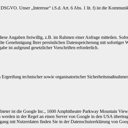
f) DSGVO. Unser „Interesse“ i.S.d. Art. 6 Abs. 1 lit. f) ist die Kommun
diese Angaben freiwillig, z.B. im Rahmen einer Anfrage mitteilen. So
ilte Genehmigung Ihrer persönlichen Datenspeicherung mit sofortiger Wi
abe ist aufgrund gesetzlicher Vorschriften erforderlich.
Ergreifung technischer sowie organisatorischer Sicherheitsmaßnahmen so
y
Anbieter ist die Google Inc., 1600 Amphitheatre Parkway Mountain V
en werden in der Regel an einen Server von Google in den USA übertrage
gang mit Nutzerdaten finden Sie in der Datenschutzerklärung von Goo