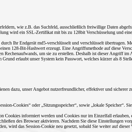
eldern, wie z.B. das Suchfeld, ausschließlich freiwillige Daten abgef
lung wird ein SSL-Zertifikat mit bis zu 128bit Verschüsselung und ein
 durch Ihr Endgerät md5-verschlüsselt und verschlüsselt übertragen. Me
t einen 128-Bit-Hashwert erzeugt. Eine Angriffsmethode auf diese Vers
en Rechenaufwands, um sie zu erstellen. Deshalb ist dieser Angriff im
Grund erlaubt unser System kein Passwort, welches kürzer als 8 Stelle
enen dazu, unser Angebot nutzerfreundlicher, effektiver und sicherer 
ssion-Cookies“ oder „Sitzungsspeicher“, sowie „lokale Speicher“. Si
von Cookies informiert werden und Cookies nur im Einzelfall erlauben,
chließen des Browser aktivieren. Nachdem Sie diese Einstellungen v
en, wird das Session-Cookie neu gesetzt, sobald Sie weiter auf dieser